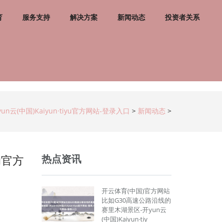
育
服务支持
解决方案
新闻动态
投资者关系
yun云(中国)Kaiyun·tiyu官方网站-登录入口
>
新闻动态
>
u官方
热点资讯
开云体育(中国)官方网站
比如G30高速公路沿线的
赛里木湖景区-开yun云
(中国)Kaiyun·tiy