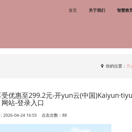
首页
关于我们
智慧教
你的位置：
开
299.2元-开yun云(中国)Kaiyun·tiy
网站-登录入口
2026-04-24 16:55 点击次数：88