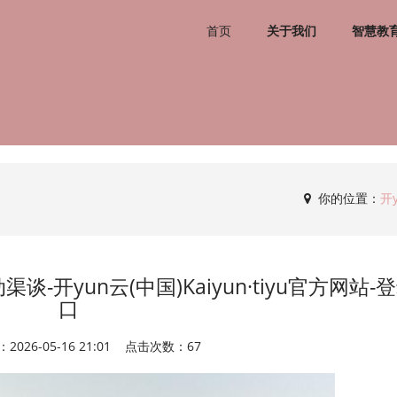
首页
关于我们
智慧教
你的位置：
开
开yun云(中国)Kaiyun·tiyu官方网站-
口
2026-05-16 21:01 点击次数：67