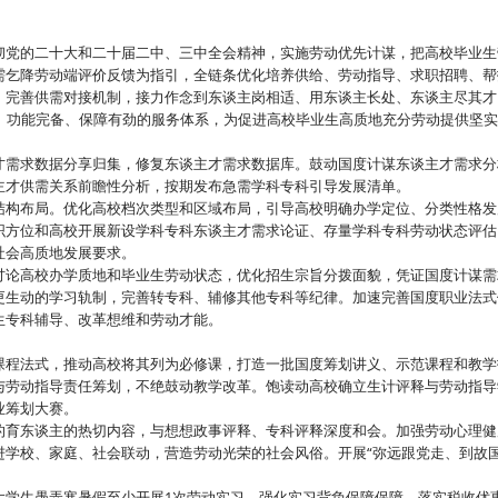
彻党的二十大和二十届二中、三中全会精神，实施劳动优先计谋，把高校毕业生
需乞降劳动端评价反馈为指引，全链条优化培养供给、劳动指导、求职招聘、帮
，完善供需对接机制，接力作念到东谈主岗相适、用东谈主长处、东谈主尽其才
员、功能完备、保障有劲的服务体系，为促进高校毕业生高质地充分劳动提供坚
才需求数据分享归集，修复东谈主才需求数据库。鼓动国度计谋东谈主才需求分
主才供需关系前瞻性分析，按期发布急需学科专科引导发展清单。
结构布局。优化高校档次类型和区域布局，引导高校明确办学定位、分类性格发
织方位和高校开展新设学科专科东谈主才需求论证、存量学科专科劳动状态评估
社会高质地发展要求。
讨论高校办学质地和毕业生劳动状态，优化招生宗旨分拨面貌，凭证国度计谋需
更生动的学习轨制，完善转专科、辅修其他专科等纪律。加速完善国度职业法式
生专科辅导、改革想维和劳动才能。
课程法式，推动高校将其列为必修课，打造一批国度筹划讲义、示范课程和教学
与劳动指导责任筹划，不绝鼓动教学改革。饱读动高校确立生计评释与劳动指导
业筹划大赛。
的育东谈主的热切内容，与想想政事评释、专科评释深度和会。加强劳动心理健
进学校、家庭、社会联动，营造劳动光荣的社会风俗。开展“弥远跟党走、到故
大学生愚弄寒暑假至少开展1次劳动实习，强化实习背负保障保障。落实税收优