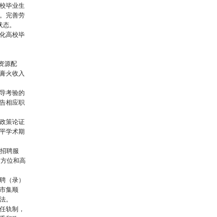
校毕业生
。完善劳
状态。
化高校毕
资源配
膏火收入
导考验的
告相应职
政策论证
平学术期
园招聘服
的方位和高
聘（录）
市集顺
法。
任轨制，