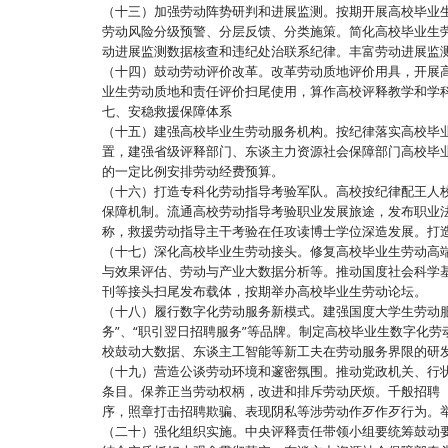
（十三）加强劳动阵势研判和进展监测。按期开展高校毕业
劳动风险分级预警、分层反馈、分类施策。简化高校毕业生
动进展监测数据核查和违纪处治联系纪律。丰富劳动进展监
（十四）鼓动劳动评价改革。改革劳动质地评价用具，开展
业生劳动质地和责任评价扫尾使用，算作高校评释教学和学科
七、安稳救援保障体系
（十五）建强高校毕业生劳动服务机构。按纪律落实高校毕业
置，建强省级评释部门、东谈主力资源社会保障部门高校毕
的一定比例安排劳动经费预算。
（十六）打造专科化劳动指导考验军队。高校按纪律配王人
保障机制。流通高校劳动指导考验职业发展旅途，发布职业
称，救援劳动指导主干考验在任攻读博士学位深造发展。打
（十七）深化高校毕业生劳动接头。修复高校毕业生劳动高
与效果评估、劳动与产业大数据分析等。推动国度社会科学
刊等接头扫尾发布载体，按期举办高校毕业生劳动论坛。
（十八）履行数字化劳动服务新模式。建强国度大学生劳动服
务”、“职引翌日招聘服务”等品牌。制定高校毕业生数字化
校鼓动大数据、东谈主工智能等新工夫在劳动服务界限的研
（十九）营造公谈劳动环境和邃密氛围。推动党政机关、行
条目。保养正当劳动权柄，改进和排斥劳动厌烦。千般招聘
序，照章打击招聘欺骗、表现阴私等涉劳动作歹作歹行为。
（二十）强化组织实施。中央评释责任带领小组要统筹鼓动