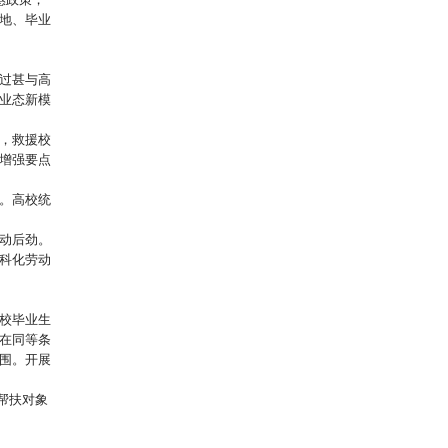
地、毕业
过甚与高
业态新模
，救援校
增强要点
。高校统
动后劲。
科化劳动
校毕业生
在同等条
围。开展
帮扶对象