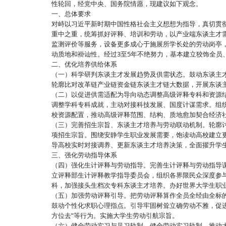
性轮回，经党中央、国务院情愿，现建议如下观念。
一、总体要求
对峙以习近平新时期中国性格社会主义想想为指导，真切贯
重中之重，统筹抓好评释、培训和劳动，以产业端东谈主才
监测评价等服务，设备更多成心于施展所学长处的劳动岗亭
动质地和褂讪性。经过3至5年不绝努力，基本建立狡饰全
二、优化培养供给体系
（一）科学研判东谈主才发展趋势及供需状态。鼓动东谈主
轮廓比对改革链产业链资金链东谈主才链大数据，开展东谈
（二）以促进供需适配为导向动态调整高级评释专科和资源
调整学科专科成就，主动对接科技发展、国度计谋需求。组
校资源配置，推动高级评释范围、结构、质地愈加契合经济
（三）完善招生宗旨、东谈主才培养与劳动联动机制。轮廓
项招生宗旨。围绕安静学生职业发展需要，饱读动高校建立
导高校实时对接调养、更新东谈主才培养决策，全面擢升学
三、强化劳动指导体系
（四）强化生计评释与劳动指导。完善生计评释与劳动指导
立评释部生计评释教学指导委员会，组织各界限民众深度参
科，加强接头生档次专科东谈主才培养。办好世界大学生职
（五）加强劳动评释引导。把劳动评释算作全员全经由全标
鼓动个性化求职心理指点。引导牢固树耸立确劳动不雅，促
方位去”等行为。实施大学生劳动引航宗旨。
（六）健全劳动实习与见习轨制。健全劳动实习轨制，推动