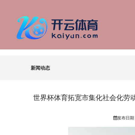
新闻动态
世界杯体育拓宽市集化社会化劳动渠谈-
发布日期：