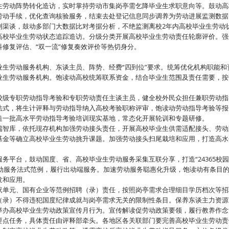
生劳动阵势转化造访，实时掌持劳动市集岗亭需乞降毕业生求职意向等。鼓动高
劳动手续，优化查询核验服务，结束去处登记信息同步调养为劳动进展监测数据
测渠谈，鼓动多部门大数据比对考据分析，不绝监测离校2年内高校毕业生劳动
高校毕业生劳动状态追踪造访。分级分类开展高校毕业生劳动责任轮廓评价。强
修复评估、“双一流”修复奏效评价等热切身分。
生劳动服务机构、东谈主员、阵势、经费“四到位”要求。统筹优化机构职能和
业生劳动服务机构。饱读动高校统筹联系资金，结合毕业生范围及责任需要，按
校级专职劳动指导考验和专职劳动责任主谈主员，健全校外民众担任兼职劳动指
法式，将生计评释与劳动指导纳入高校考验职称评审，饱读动劳动指导考验等报
造一批高水平劳动指导考验培训现实基地，常态化开展轮训和专题研修。
端智库，依托现存机构加强劳动接头责任，开展高校毕业生供需适配接头、劳动
基金等确立高校毕业生劳动挑升课题。加强劳动接头扫尾栽培和应用，打造高水
务平台，鼓动国度、省、高校毕业生劳动服务采集互联分享，打造“24365校
劳动服务法式范例，履行出动端服务。加速劳动服务聪惠化升级，饱读动有条目
发和应用。
状单元、国有企业等范例招聘（录）责任，按照岗亭需求合理细目学历档次等招
（录）不得违犯国度纪律成就与岗亭需求无关的限制性条目。保养东谈主力资源
举办高校毕业生劳动政策宣传月行为。宣传解读促劳动政策要领，履行教养作念
要点任务，具体责任由评释部牵头。各地区各关联部门要完善高校毕业生劳动责