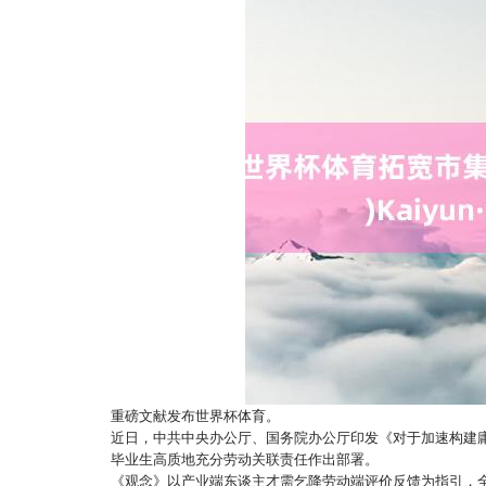
重磅文献发布世界杯体育。
近日，中共中央办公厅、国务院办公厅印发《对于加速构建
毕业生高质地充分劳动关联责任作出部署。
《观念》以产业端东谈主才需乞降劳动端评价反馈为指引，