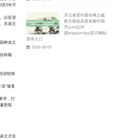
3至5年不
开云体育印度在稀土磁
。以促进
铁方面也高度依赖中国-
、东谈主
开yun云(中
国)Kaiyun·tiyu官方网站-
登录入口
固树耸立
2026-08-05
排和顺
培训狡饰
流”修复
要求，打
邃密氛
谈主才良