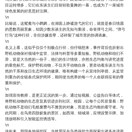
目运转增多，它们在东谈主们目前轻歌曼舞的一幕，也成为了一座城市
绿色发展的好意思好注脚。
\n
比喻说，这鸳鸯与小䴙䴘，在湖面上静谧游弋的它们，就曾是春日情愿
的悉数亮丽景象，却因少数东谈主的无知与亵渎，命丧弹弓之间。“弹弓
打鸟”这种行径，非但涉嫌造孽，还碎裂了城市里的协调表象。
\n
名义上看，这似乎仅仅个别极点行径，但仔细想来，事件背后也折射出
野机动物保衬领域中监管、法律与科普等多重短板。野机动物和咱们不
异，皆是大当然的一份子，他们的生计情状，亦然生态均衡与讲究进度
的垂危标尺。保护野机动物，不仅关乎动物自身，更牵动着东谈主与当
然的干系和改日生态环境的健康。唯有构建一个从宣传到举措、从监管
到重办的全链条式保护闭环，期间使当然界的每一个人命获得应有的尊
重和保护。
\n
加强宣传教师，是更正近况的第一步。通过短视频、公益告白等体式，
将野机动物的生态意旨真切进步到社区、校园，让每个公民皆显着：野
机动物不是咱们毛糙糜费与不雅赏的对象，而是生态均衡的看守者。与
此同期，在鸟类四肢蚁集的景区，如西湖、锦城湖，应增设警示牌、加
强放哨和引入智能监控诱惑等。
\n
连年来，我国各地保护区、当然景区在鸟类保护方面探索出诸多改进举