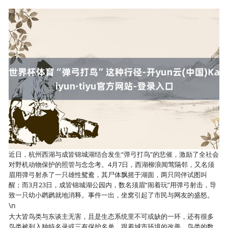
近日，杭州西湖与成皆锦城湖结合发生“弹弓打鸟”的悲催，激励了全社会
对野机动物保护的照管与念念考。4月7日，西湖柳浪闻莺隔邻，又名须
眉用弹弓射杀了一只雄性鸳鸯，其尸体飘摇于湖面，两只同伴试图叫
醒；而3月23日，成皆锦城湖公园内，数名须眉“闹着玩”用弹弓射击，导
致一只幼小䴙䴘就地消释。事件一出，坐窝引起了市民与网友的盛怒。
\n
大大皆鸟类与东谈主无害，且是生态系统里不可或缺的一环，还有很多
鸟类被列入独特名录或三有保护名单。跟着城市环境的改善，鸟类的数