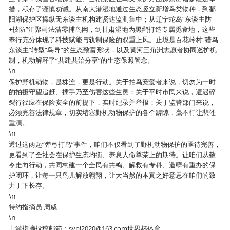
措，积存了谨慎劝诫。从南大港湿地通过生态竖立新增鸟类物种，到鄱
阳湖保护区操纵无东谈主机构建贤达监测集中；从辽宁蛇岛“东谈主防
+技防”汇聚司法清零捕鸟网，到甘肃湿地为黑鹳打造专属觅食地，这些
奉行充分体现了科技赋能与轨制保险的双重上风。止境是百花岭村“猎鸟
东谈主”转型“鸟导”的生态致富形状，以及黄河三角洲志愿者协同巡护机
制，机动解释了“共建共治分享”的生态保照管念。
\n
保护野机动物，是株连，更是行动。关于拍鸟宠爱者来说，切勿为一时
的拍摄守望追赶、插手乃至伤害这些生灵；关于平时市民来说，遭遇碎
裂行径应在保险安全的前提下，实时纪录并举报；关于监管部门来说，
必须完善法律规章，切实堵塞野机动物保护的各个罅隙，毫不行让悲催
重演。
\n
透过这两起“弹弓打鸟”事件，咱们不仅看到了野机动物保护的亟待完善，
更看到了全社会在保护生态均衡、养息人命尊荣上的期待。让咱们从敕
令走向行动，共同构建一个全民有共鸣、解救有专科、造孽有重办的保
护闭环，让每一只鸟儿解放翱翔，让大当然的本真之好意思在咱们的致
力于下长存。
\n
特约指摘员 周威
\n
上游指摘投稿邮箱：sypl2020@163.com世界杯体育