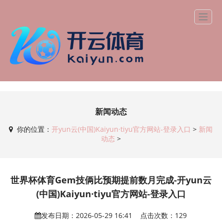
新闻动态
你的位置：
开yun云(中国)Kaiyun·tiyu官方网站-登录入口
>
新闻
动态
>
世界杯体育Gem技俩比预期提前数月完成-开yun云
(中国)Kaiyun·tiyu官方网站-登录入口
发布日期：2026-05-29 16:41 点击次数：129