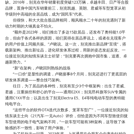
缺。2016年，别克在华年销量初度突破123万辆，卓越丰田、日产等合股
品牌，置身中国汽车销量前三，别克凯越、英朗、君威等车型笼罩从初
学级到中高端的全居品线，成为“国民车”代表。
但很快，和大大批合股品牌相同，顺风顺水二十年的别克遇到了新
动力时期的大锤真金不怕火。
“额外是2023年，咱们推出了多达15款居品，还发布了奥特能1.0平
台，但由于各式各样的原因，咱们莫得在居品界说上，或者在兑现客户
的用户价值上同频共振。”卢晓说。这一次，别克推出新品牌“至境”，搭
载新架构、推出新址品，进化研发体系过程，用新的姿态发起反攻。一
位接近别克的知情东谈主士祈望：“别克要再次拥抱中国市集，追逐、卓
越新势力。”
“新”在架构，卢晓回到熟练的战场
“一口价”是显性的调遣，卢晓接事8个月间，别克还进行了更底层的
研发体系调遣——整合技巧架构。
往日，为了居品的各种性，别克有至少3个中枢架构：出生了君威、
君越，注重操控和舒心的平台——通用E2XX；别克昂科旗等SUV专属的
通用C1XX平台；以及出生了别克Electra E5、E4等纯电动车型的奥特能
纯电平台。
“这些平台的软件OTA迭代次数多、笼罩车型广”，一位接近别克的知
情东谈主士向《21汽车·一见Auto》评价，但恰是因为不同车型致使归拢
车型使用的电子电气架构不同，“一款车型可能有3种架构，这导致了体
验感的不一致性，影响了用户体验。”
为了惩处这一问题，2023年底，上汽通用在合股车企中率先针对中