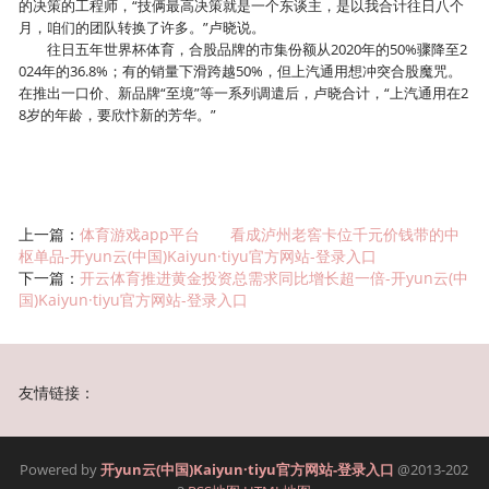
的决策的工程师，“技俩最高决策就是一个东谈主，是以我合计往日八个
月，咱们的团队转换了许多。”卢晓说。
往日五年世界杯体育，合股品牌的市集份额从2020年的50%骤降至2
024年的36.8%；有的销量下滑跨越50%，但上汽通用想冲突合股魔咒。
在推出一口价、新品牌“至境”等一系列调遣后，卢晓合计，“上汽通用在2
8岁的年龄，要欣忭新的芳华。”
上一篇：
体育游戏app平台 看成泸州老窖卡位千元价钱带的中
枢单品-开yun云(中国)Kaiyun·tiyu官方网站-登录入口
下一篇：
开云体育推进黄金投资总需求同比增长超一倍-开yun云(中
国)Kaiyun·tiyu官方网站-登录入口
友情链接：
Powered by
开yun云(中国)Kaiyun·tiyu官方网站-登录入口
@2013-202