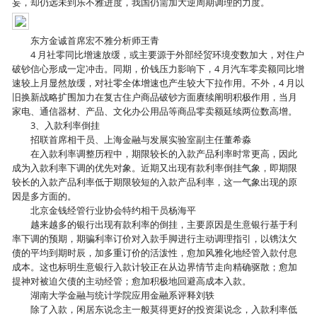
妄，却仍远未到乐不雅进度，我国仍需加大逆周期调理的力度。
东方金诚首席宏不雅分析师王青
4 月社零同比增速放缓，或主要源于外部经贸环境变数加大，对住户
破钞信心形成一定冲击。同期，价钱压力影响下，4 月汽车零卖额同比增
速较上月显然放缓，对社零全体增速也产生较大下拉作用。不外，4 月以
旧换新战略扩围加力在复古住户商品破钞方面赓续阐明积极作用，当月
家电、通信器材、产品、文化办公用品等商品零卖额延续两位数高增。
3、入款利率倒挂
招联首席相干员、上海金融与发展实验室副主任董希淼
在入款利率调整历程中，期限较长的入款产品利率时常更高，因此
成为入款利率下调的优先对象。近期又出现有款利率倒挂气象，即期限
较长的入款产品利率低于期限较短的入款产品利率，这一气象出现的原
因是多方面的。
北京金钱经管行业协会特约相干员杨海平
越来越多的银行出现有款利率的倒挂，主要原因是生意银行基于利
率下调的预期，期骗利率订价对入款手脚进行主动调理指引，以镌汰欠
债的平均到期时辰，加多重订价的活泼性，愈加风雅化地经管入款付息
成本。这也标明生意银行入款计较正在从边界情节走向精确驱散；愈加
提神对被迫欠债的主动经管；愈加积极地回避高成本入款。
湖南大学金融与统计学院应用金融系评释刘轶
除了入款，闲居东说念主一般莫得更好的投资渠说念，入款利率低